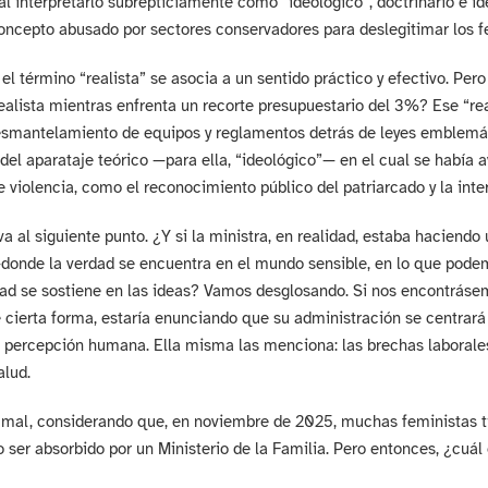
al interpretarlo subrepticiamente como “ideológico”, doctrinario e id
oncepto abusado por sectores conservadores para deslegitimar los f
, el término “realista” se asocia a un sentido práctico y efectivo. P
alista mientras enfrenta un recorte presupuestario del 3%? Ese “rea
smantelamiento de equipos y reglamentos detrás de leyes emblemáti
n del aparataje teórico —para ella, “ideológico”— en el cual se había
de violencia, como el reconocimiento público del patriarcado y la inte
va al siguiente punto. ¿Y si la ministra, en realidad, estaba haciendo
—donde la verdad se encuentra en el mundo sensible, en lo que podemo
ad se sostiene en las ideas? Vamos desglosando. Si nos encontrásemos
e cierta forma, estaría enunciando que su administración se centrará
a percepción humana. Ella misma las menciona: las brechas laborales,
alud.
mal, considerando que, en noviembre de 2025, muchas feministas ti
 ser absorbido por un Ministerio de la Familia. Pero entonces, ¿cuál