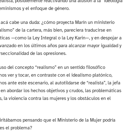
ealista, posiblemente reactivando una alusión a la “ideología
eminismos y el enfoque de género.
ero acá cabe una duda: ¿cómo proyecta Marín un ministerio
lismo” de la cartera, más bien, pareciera traducirse en
cas —como la Ley Integral o la Ley Karin—, y en despojar a
 avanzado en los últimos años para alcanzar mayor igualdad y
rseccionalidad de las opresiones.
 uso del concepto “realismo” en un sentido filosófico
s ver y tocar, en contraste con el idealismo platónico,
 ante este escenario, al autotildarse de “realista”, la jefa
 en abordar los hechos objetivos y crudos, las problemáticas
 la violencia contra las mujeres y los obstáculos en el
ritábamos pensando que el Ministerio de la Mujer podría
 es el problema?