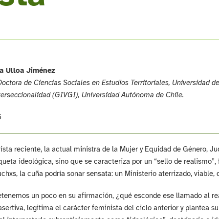
na Ulloa Jiménez
octora de Ciencias Sociales en Estudios Territoriales, Universidad d
erseccionalidad (GIVGI), Universidad Autónoma de Chile.
6
ista reciente, la actual ministra de la Mujer y Equidad de Género, J
queta ideológica, sino que se caracteriza por un “sello de realismo”,
uchxs, la cuña podría sonar sensata: un Ministerio aterrizado, viable
etenemos un poco en su afirmación, ¿qué esconde ese llamado al real
sertiva, legitima el carácter feminista del ciclo anterior y plantea s