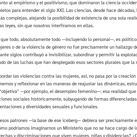
junto al empirismo y el positivismo, que dominaron la ciencia occid
letos para entender el siglo XXI. Las ciencias, desde hace décadas
 complejas, alejando la posibilidad de existencia de una sola realid
s leyes, sin que nosotrxs interfiramos en ellas.
ue todo, absolutamente todo —incluyendo lo personal—, es político. 
eres o de la violencia de género no fue precisamente un hallazgo de
ante siglos contribuyó a invisibilizar, subordinar y permitir la explot
tado de las luchas que han desplegado esos sectores plurales que la 
abordar las violencias contra las mujeres, así, no pasa por la creació
nernos y reflexionar en las maneras de reajustar las dinámicas, estru
“objetiva” —por ejemplo, el desempleo femenino—; esa realidad que 
ciones sociales históricamente, subyugando de formas diferenciadas a
rientaciones y diversidades sexuales y funcionales.
sos patrones —la base de ese iceberg— debiera ser precisamente el r
mo podríamos imaginarnos un Ministerio que no se hace cargo de lo
rechas y discriminaciones que viven mujeres, niñas y disidencias? ¿