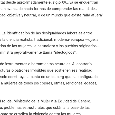
ental desde aproximadamente el siglo XVI, ya se encuentran
, han avanzado hacia formas de comprender las realidades
ad, objetiva y neutral, o de un mundo que existe “allá afuera”
La identificación de las desigualdades laborales entre
 la ciencia realista, tradicional, moderna-europea —que, a
ación de las mujeres, la naturaleza y los pueblos originarios—,
ministra peyorativamente llama “ideológicos”.
n de instrumentos o herramientas neutrales. Al contrario,
cturas o patrones invisibles que sostienen esa realidad
solo constituye la punta de un iceberg que ha configurado
 mujeres de todos los colores, etnias, religiones, edades,
ol del Ministerio de la Mujer y la Equidad de Género.
s problemas estructurales que están a la base de las
Cómo se erradica la violencia contra las mujeres