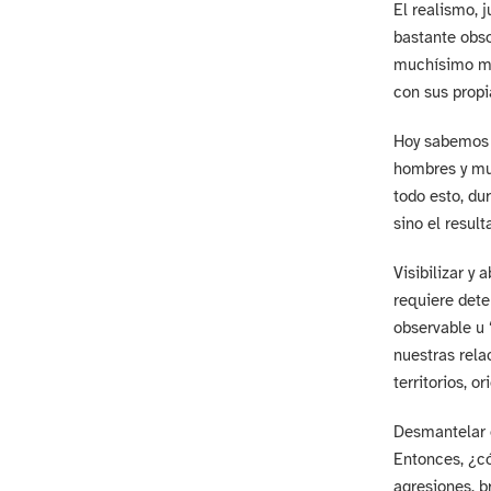
El realismo, 
bastante obso
muchísimo más
con sus propia
Hoy sabemos q
hombres y muj
todo esto, dur
sino el resul
Visibilizar y 
requiere dete
observable u 
nuestras rela
territorios, o
Desmantelar e
Entonces, ¿có
agresiones, b