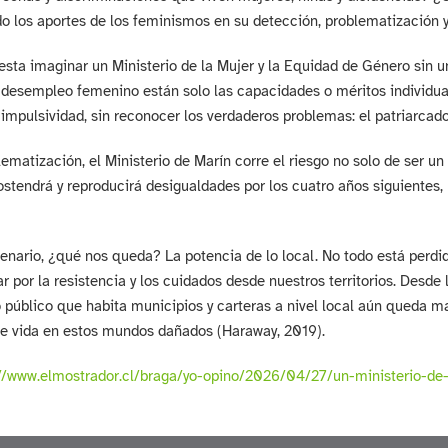
 los aportes de los feminismos en su detección, problematización 
esta imaginar un Ministerio de la Mujer y la Equidad de Género sin 
desempleo femenino están solo las capacidades o méritos individuale
a impulsividad, sin reconocer los verdaderos problemas: el patriarcad
lematización, el Ministerio de Marín corre el riesgo no solo de ser un
stendrá y reproducirá desigualdades por los cuatro años siguientes,
enario, ¿qué nos queda? La potencia de lo local. No todo está perdido
 por la resistencia y los cuidados desde nuestros territorios. Desde l
 público que habita municipios y carteras a nivel local aún queda m
de vida en estos mundos dañados (Haraway, 2019).
://www.elmostrador.cl/braga/yo-opino/2026/04/27/un-ministerio-de-