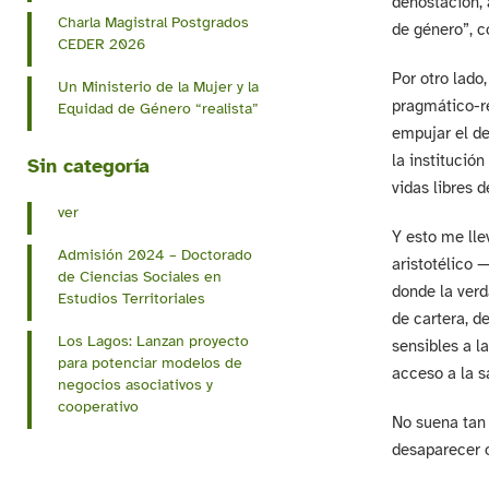
denostación, 
Charla Magistral Postgrados
de género”, c
CEDER 2026
Por otro lado
Un Ministerio de la Mujer y la
pragmático-re
Equidad de Género “realista”
empujar el de
la institució
Sin categoría
vidas libres 
ver
Y esto me lle
Admisión 2024 – Doctorado
aristotélico 
de Ciencias Sociales en
donde la verd
Estudios Territoriales
de cartera, d
​Los Lagos: Lanzan proyecto
sensibles a l
para potenciar modelos de
acceso a la s
negocios asociativos y
cooperativo
No suena tan 
desaparecer o