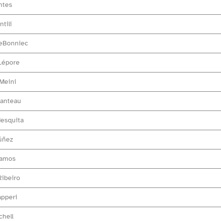
ntes
tili
LeBonniec
Lépore
 Meini
nanteau
Mesquita
úñez
Ramos
Ribeiro
apperi
chell