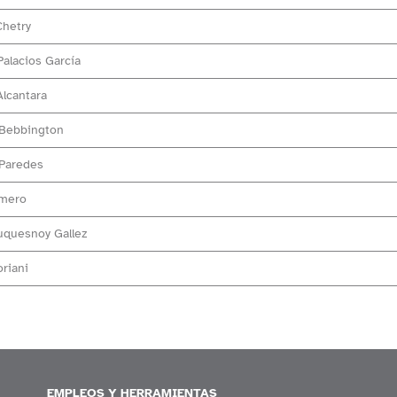
Chetry
Palacios García
Alcantara
 Bebbington
 Paredes
omero
uquesnoy Gallez
oriani
EMPLEOS Y HERRAMIENTAS