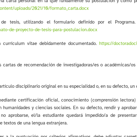
una carta personal en la que fundamente su postulación y cómo pr
content/uploads/
2021/10/formato_carta.docx
 de tesis, utilizando el formulario definido por el Programa
ato-de-proyecto-
de-tesis-para-postulacion.docx
un currículum vitae debidamente documentado.
https://
doctoradoci
os cartas de recomendación de investigadoras/es o académicas/os d
artículo disciplinario original en su especialidad o, en su defecto, un
mediante certificación oficial, conocimiento (comprensión lectora
 humanidades y ciencias sociales. En su defecto, rendir y aprobar
 no aprobarse, el/la estudiante quedará impedido/a de presentar
 textos de una lengua extranjera.
er a la puntuación por criterios afirmativos, debe adjuntar car