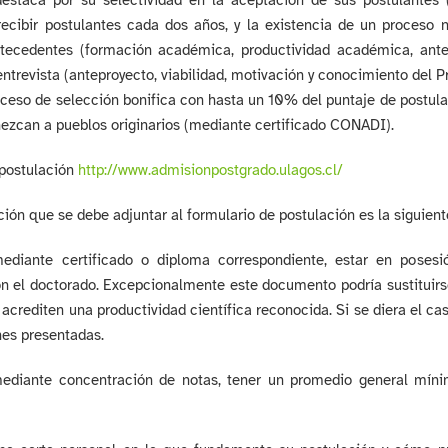
estaca por su selectividad en la aceptación de sus postulantes
 recibir postulantes cada dos años, y la existencia de un proceso
ntecedentes (formación académica, productividad académica, ante
entrevista (anteproyecto, viabilidad, motivación y conocimiento del 
ceso de selección bonifica con hasta un 10% del puntaje de postula
ezcan a pueblos originarios (mediante certificado CONADI).
 postulación
http://www.admisionpostgrado.
ulagos.cl/
ón que se debe adjuntar al formulario de postulación es la siguient
 mediante certificado o diploma correspondiente, estar en poses
n el doctorado. Excepcionalmente este documento podría sustituirse
acrediten una productividad científica reconocida. Si se diera el c
nes presentadas.
 mediante concentración de notas, tener un promedio general míni