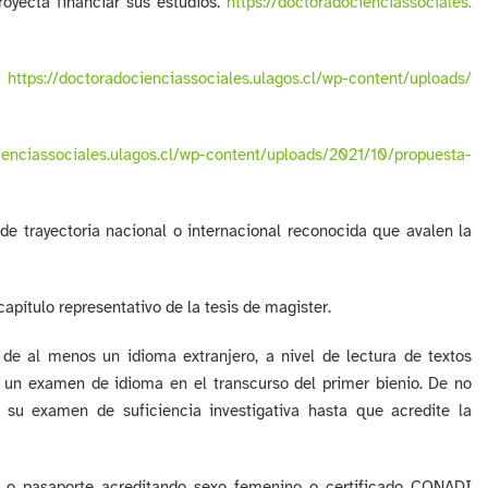
oyecta financiar sus estudios.
https://
doctoradocienciassociales.
.
https://
doctoradocienciassociales.
ulagos.cl/wp-content/uploads/
enciassociales.
ulagos.cl/wp-content/uploads/
2021/10/propuesta-
e trayectoria nacional o internacional reconocida que avalen la
 capítulo representativo de la tesis de magister.
) de al menos un idioma extranjero, a nivel de lectura de textos
 un examen de idioma en el transcurso del primer bienio. De no
 su examen de suficiencia investigativa hasta que acredite la
net o pasaporte acreditando sexo femenino o certificado CONADI