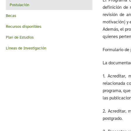
El Programa d
Postulación
definición de
revisión de a
Becas
motivación) y 
Recursos disponibles
Además, el pro
quienes perten
Plan de Estudios
Líneas de Investigación
Formulario de
La documentaci
1. Acreditar,
relacionada co
programa, que 
las publicacio
2. Acreditar,
postgrado.