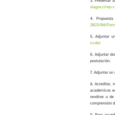
3. Presentar 
ulagos.cl/wp-
4. Propuesta
2023/08/Form
5. Adjuntar 
cv.doc
6. Adjuntar d
postulación.
7. Adjuntar un 
8. Acreditar, 
académicos en
rendirse o de
comprensión de
9. Para acced