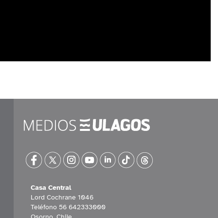
Casa Central
Lord Cochrane 1046
Teléfono 56 642333000
Osorno, Chile