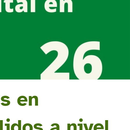
s en
lidos a nivel