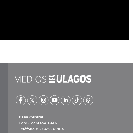
Casa Central
Lord Cochrane 1046
Teléfono 56 642333000